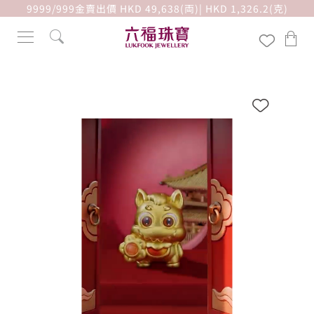
9999/999金賣出價 HKD 49,638(両)| HKD 1,326.2(克)