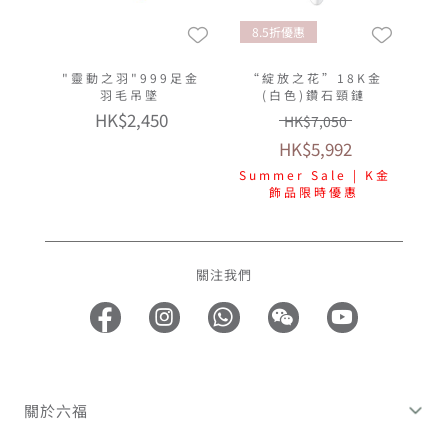
8.5折優惠
"靈動之羽"999足金
“綻放之花”18K金
羽毛吊墜
(白色)鑽石頸鏈
HK$2,450
HK$7,050
HK$5,992
Summer Sale | K金
飾品限時優惠
關注我們
關於六福