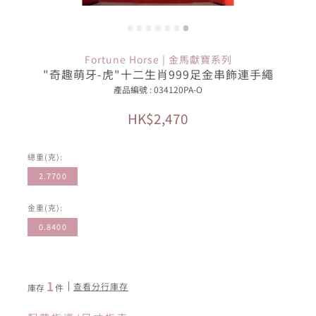
Fortune Horse | 金馬獻寶系列
"奇趣萌牙-虎"十二生肖999足金串飾連手繩
產品編號 : 034120PA-O
HK$2,470
總重(克):
2.7700
金重(克):
0.8400
1
查看分行庫存
庫存
件