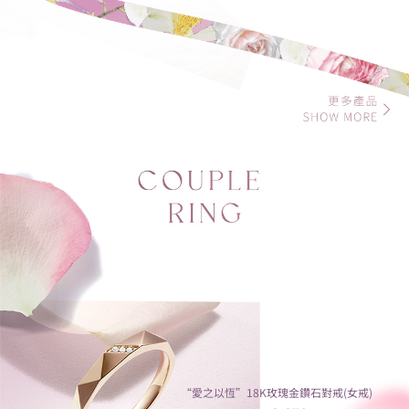
“愛之以恆”18K玫瑰金鑽石對戒(女戒)