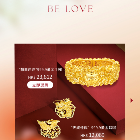
"囍事連連"999.9黃金手鐲
23,812
HK$
立即選購
“天成佳偶”999.9黃金耳環
12,069
HK$