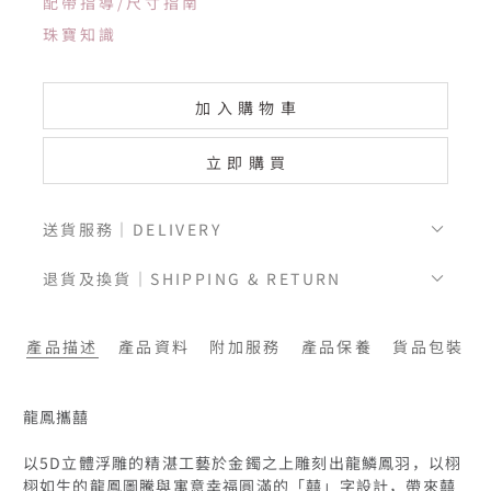
配帶指導/尺寸指南
珠寶知識
加入購物車
立即購買
送貨服務｜DELIVERY
退貨及換貨｜SHIPPING & RETURN
產品描述
產品資料
附加服務
產品保養
貨品包裝
龍鳳攜囍

以5D立體浮雕的精湛工藝於金鐲之上雕刻出龍鱗鳳羽，以栩
栩如生的龍鳳圖騰與寓意幸福圓滿的「囍」字設計，帶來囍