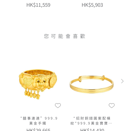
HK$11,559
HK$5,903
您可能會喜歡
“囍事連連”999.9
"招財銅錢圖案配橫
黃金手鐲
紋"999.9黃金寶寶手
鐲
HK$29,665
HK$14,430