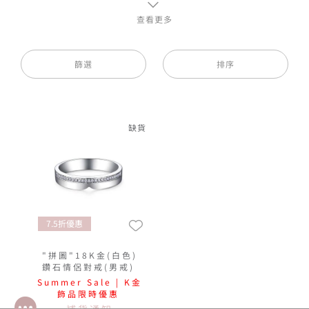
侶串飾及情侶吊墜等，18K金綴以閃爍鑽石，讓倆人銘
查看更多
記相守的承諾，將愛恆久地保存。
篩選
排序
缺貨
7.5折優惠
"拼圖"18K金(白色)
鑽石情侶對戒(男戒)
Summer Sale | K金
飾品限時優惠
補貨通知