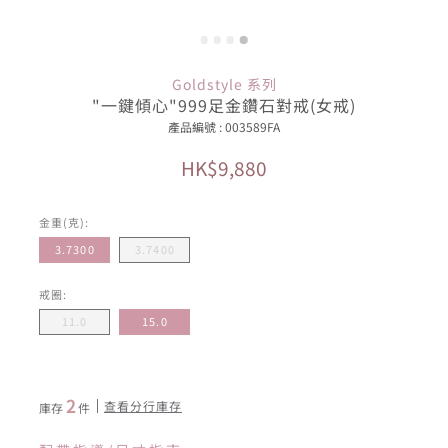
Goldstyle 系列
"一鍵傾心"999足金鑽石對戒(女戒)
產品編號 : 003589FA
HK$9,880
金重(克):
3.7300
3.7400
戒圈:
11.0
15.0
2
查看分行庫存
庫存
件