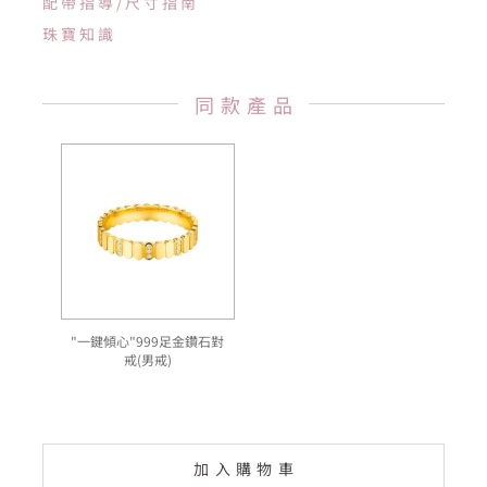
配帶指導/尺寸指南
珠寶知識
同款產品
"一鍵傾心"999足金鑽石對
戒(男戒)
加入購物車