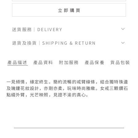
立即購買
送貨服務｜DELIVERY
退貨及換貨｜SHIPPING & RETURN
產品描述
產品資料
附加服務
產品保養
貨品包裝
一見傾情，緣定終生。簡約流暢的戒臂線條，結合獨特珠邊
及璣鏤花紋設計，亦剛亦柔，玩味時尚雅緻。女戒三顆鑽石
點綴外臂，光芒映照，見證不渝的真心。