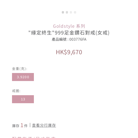
Goldstyle 系列
"緣定終生"999足金鑽石對戒(女戒)
產品編號 : 003776FA
HK$9,670
金重(克):
3.9200
戒圈:
13
1
查看分行庫存
庫存
件