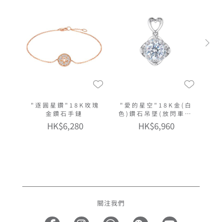
"逐圓星鑽"18K玫瑰
"愛的星空"18K金(白
金鑽石手鏈
色)鑽石吊墜(放閃車花
工藝)
HK$6,280
HK$6,960
關注我們