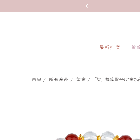
最新推廣
編
首頁
/
所有產品
/
黃金
/
「腰」纏萬貫999足金水晶手鏈