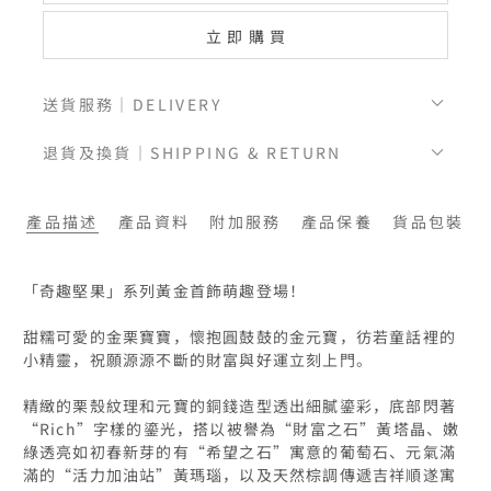
立即購買
送貨服務｜DELIVERY
退貨及換貨｜SHIPPING & RETURN
產品描述
產品資料
附加服務
產品保養
貨品包裝
「奇趣堅果」系列黃金首飾萌趣登場！

甜糯可愛的金栗寶寶，懷抱圓鼓鼓的金元寶，彷若童話裡的
小精靈，祝願源源不斷的財富與好運立刻上門。

精緻的栗殼紋理和元寶的銅錢造型透出細膩鎏彩，底部閃著
“Rich”字樣的鎏光，搭以被譽為“財富之石”黃塔晶、嫩
綠透亮如初春新芽的有“希望之石”寓意的葡萄石、元氣滿
滿的“活力加油站”黃瑪瑙，以及天然棕調傳遞吉祥順遂寓