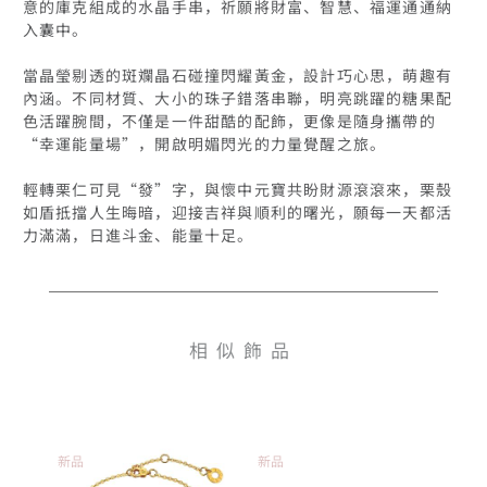
意的庫克組成的水晶手串，祈願將財富、智慧、福運通通納
入囊中。

當晶瑩剔透的斑斕晶石碰撞閃耀黃金，設計巧心思，萌趣有
內涵。不同材質、大小的珠子錯落串聯，明亮跳躍的糖果配
色活躍腕間，不僅是一件甜酷的配飾，更像是隨身攜帶的
“幸運能量場”，開啟明媚閃光的力量覺醒之旅。

輕轉栗仁可見“發”字，與懷中元寶共盼財源滾滾來，栗殼
如盾抵擋人生晦暗，迎接吉祥與順利的曙光，願每一天都活
相似飾品
新品
新品