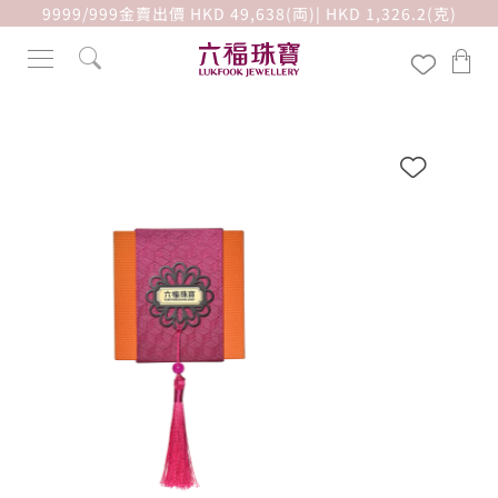
9999/999金賣出價 HKD 49,638(両)| HKD 1,326.2(克)