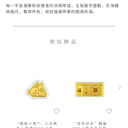
每一字皆凝聚對收禮者的深情厚誼，玉兔躍然靈動，花海耀
映圓月，集齊所有，成就福運齊聚的圓滿祝福。
相似飾品
"輕鬆小熊™、小白熊
“百年好合”囍福