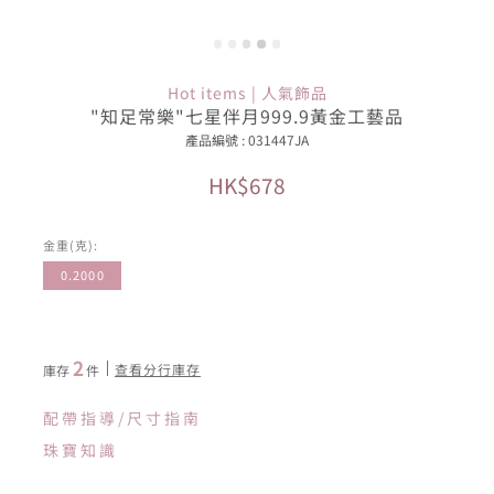
Hot items | 人氣飾品
"知足常樂"七星伴月999.9黃金工藝品
產品編號 : 031447JA
HK$678
金重(克):
0.2000
2
查看分行庫存
庫存
件
配帶指導/尺寸指南
珠寶知識