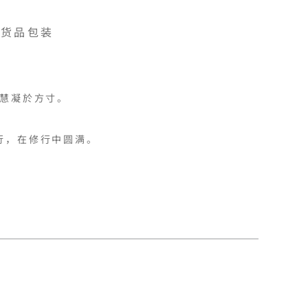
货品包装
慧凝於方寸。

，在修行中圆满。
