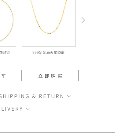
珠饰颈链
999足金满天星颈链
物车
立即购买
IPPING & RETURN
LIVERY