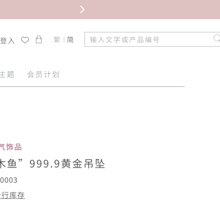
限时免
繁
简
/登入
主题
会员计划
 人气饰品
鱼”999.9黄金吊坠
0003
分行库存