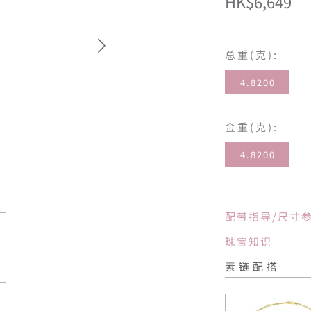
HK$6,649
总重(克):
4.8200
金重(克):
4.8200
配带指导/尺寸
珠宝知识
素链配搭