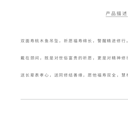
产品描述
双面寿桃木鱼吊坠，祈愿福寿绵长，警醒精进修行
戴在颈间，既是对世俗富贵的祈愿，更是对精神修
送长辈表孝心，送同修结善缘，愿他福寿双全，慧