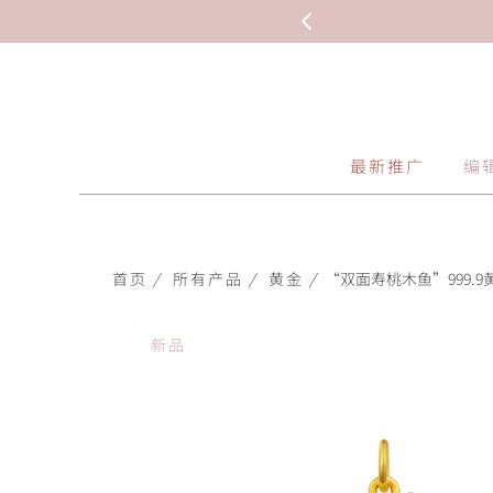
最新推广
编
首页
/
所有产品
/
黄金
/
“双面寿桃木鱼”999.9黄金吊
新品