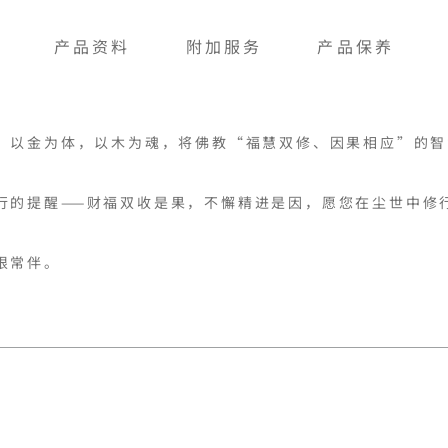
产品资料
附加服务
产品保养
。以金为体，以木为魂，将佛教“福慧双修、因果相应”的智
行的提醒——财福双收是果，不懈精进是因，愿您在尘世中修行
根常伴。