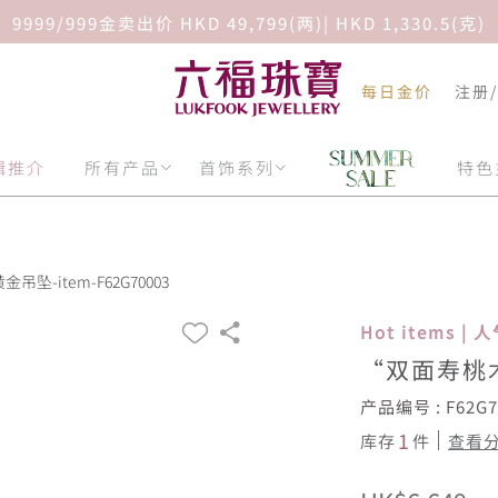
9999/999金卖出价 HKD 49,799(两)| HKD 1,330.5(克)
每日金价
注册
辑推介
所有产品
首饰系列
特色
坠-item-F62G70003
Hot items |
“双面寿桃木
产品编号 : F62G7
1
库存
件
查看