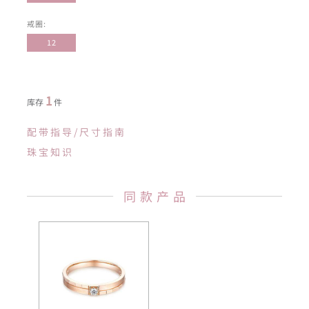
戒圈:
12
1
库存
件
配带指导/尺寸指南
珠宝知识
同款产品