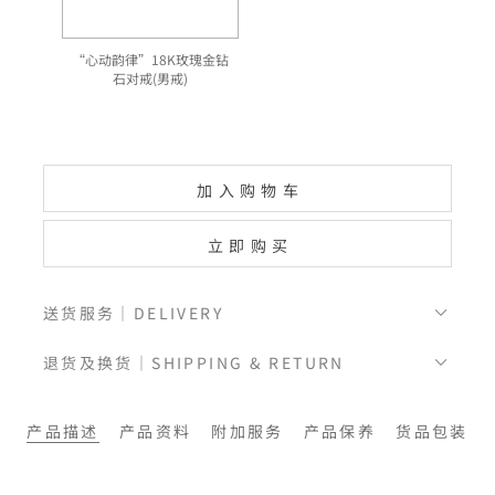
“心动韵律”18K玫瑰金钻
石对戒(男戒)
加入购物车
立即购买
送货服务｜DELIVERY
退货及换货｜SHIPPING & RETURN
产品描述
产品资料
附加服务
产品保养
货品包装