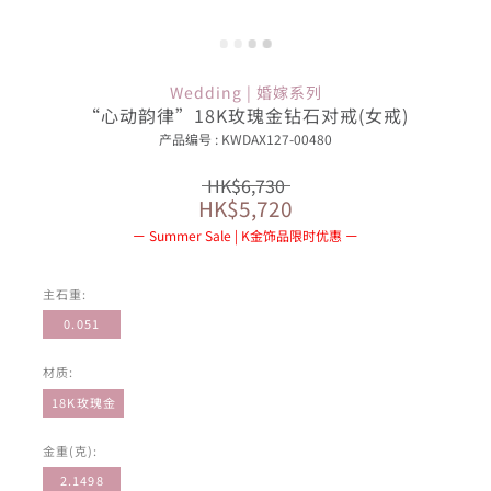
Wedding | 婚嫁系列
“心动韵律”18K玫瑰金钻石对戒(女戒)
产品编号 : KWDAX127-00480
HK$6,730
HK$5,720
Summer Sale | K金饰品限时优惠
主石重:
0.051
材质:
18K玫瑰金
金重(克):
2.1498