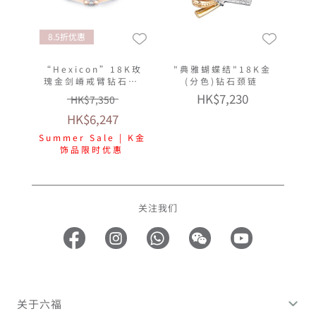
8.5折优惠
“Hexicon”18K玫
"典雅蝴蝶结"18K金
瑰金剑嵴戒臂钻石戒
(分色)钻石颈链
指(女戒)
HK$7,230
HK$7,350
HK$6,247
Summer Sale | K金
饰品限时优惠
关注我们
关于六福