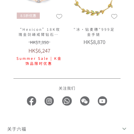
8.5折优惠
“Hexicon”18K玫
"冰‧钻麦穗"999足
瑰金剑嵴戒臂钻石戒
金手链
指(女戒)
HK$8,870
HK$7,350
HK$6,247
Summer Sale | K金
饰品限时优惠
关注我们
关于六福