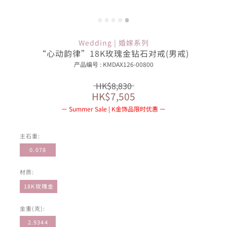
Wedding | 婚嫁系列
“心动韵律”18K玫瑰金钻石对戒(男戒)
产品编号 : KMDAX126-00800
HK$8,830
HK$7,505
Summer Sale | K金饰品限时优惠
主石重:
0.078
材质:
18K玫瑰金
金重(克):
2.9344