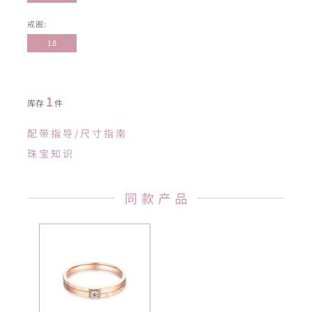
戒圈:
18
1
库存
件
配带指导/尺寸指南
珠宝知识
同款产品