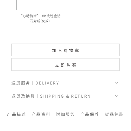
“心动韵律”18K玫瑰金钻
石对戒(女戒)
加入购物车
立即购买
送货服务｜DELIVERY
退货及换货｜SHIPPING & RETURN
产品描述
产品资料
附加服务
产品保养
货品包装