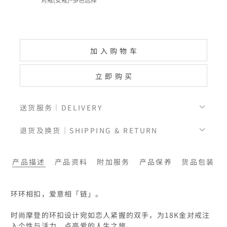
加入购物车
立即购买
送货服务｜DELIVERY
退货及换货｜SHIPPING & RETURN
产品描述
产品资料
附加服务
产品保养
货品包装
环环相扣，爱意相「链」。

时尚摩登的环扣设计宛如恋人紧握的双手，为18K金对戒注
入个性与活力，点亮爱的人生之旅。