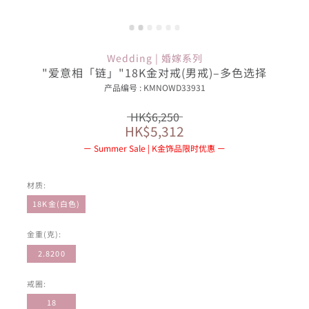
Wedding | 婚嫁系列
"爱意相「链」"18K金对戒(男戒)–多色选择
产品编号 : KMNOWD33931
HK$6,250
HK$5,312
Summer Sale | K金饰品限时优惠
材质:
18K金(白色)
金重(克):
2.8200
戒圈:
18