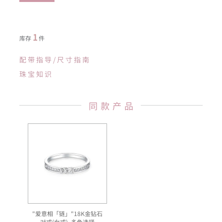
1
库存
件
配带指导/尺寸指南
珠宝知识
同款产品
"爱意相「链」"18K金钻石
对戒(女戒)–多色选择