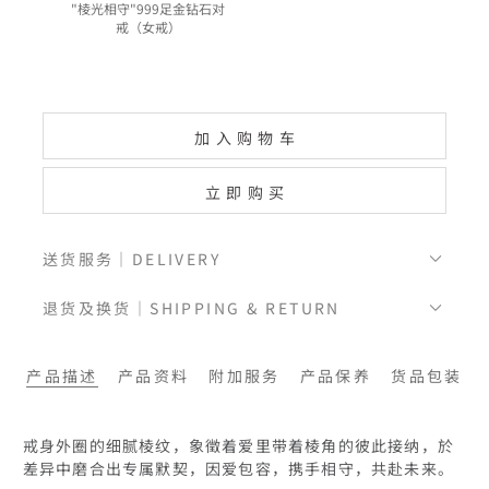
"棱光相守"999足金钻石对
戒（女戒）
加入购物车
立即购买
送货服务｜DELIVERY
退货及换货｜SHIPPING & RETURN
产品描述
产品资料
附加服务
产品保养
货品包装
戒身外圈的细腻棱纹，象徵着爱里带着棱角的彼此接纳，於
差异中磨合出专属默契，因爱包容，携手相守，共赴未来。