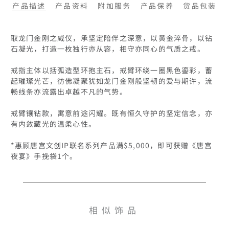
产品描述
产品资料
附加服务
产品保养
货品包装
取龙门金刚之威仪，承坚定陪伴之深意，以黄金淬骨，以钻
石凝光，打造一枚独行亦从容，相守亦同心的气质之戒。

戒指主体以括弧造型环抱主石，戒臂环绕一圈黑色鎏彩，蓄
起璀璨光芒，彷佛凝聚犹如龙门金刚般坚韧的爱与期许，流
畅线条亦流露出卓越不凡的气势。

戒臂镶钻款，寓意前途闪耀。既有恒久守护的坚定信念，亦
有内敛藏光的温柔心性。

*惠顾唐宫文创IP联名系列产品满$5,000，即可获赠《唐宫
夜宴》手挽袋1个。
相似饰品