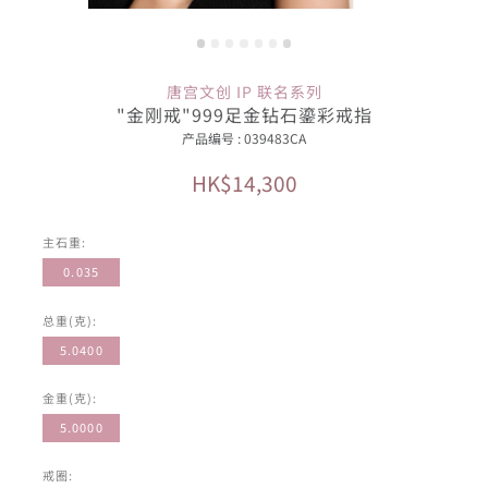
唐宫文创 IP 联名系列
"金刚戒"999足金钻石鎏彩戒指
产品编号 : 039483CA
HK$14,300
主石重:
0.035
总重(克):
5.0400
金重(克):
5.0000
戒圈: