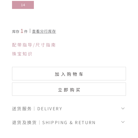
14
1
查看分行库存
库存
件
配带指导/尺寸指南
珠宝知识
加入购物车
立即购买
送货服务｜DELIVERY
退货及换货｜SHIPPING & RETURN