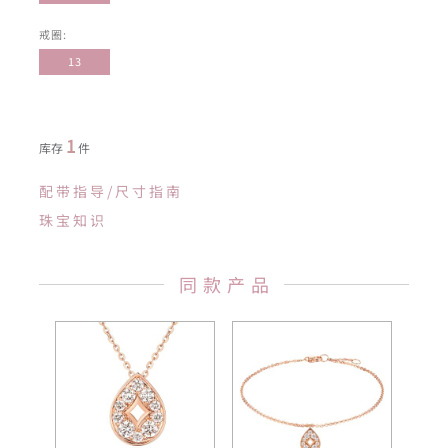
戒圈:
13
1
库存
件
配带指导/尺寸指南
珠宝知识
同款产品