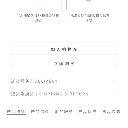
"水滴星钻"18K玫瑰金钻石
"水滴星钻"18K玫瑰金钻石
颈链
手链
加入购物车
立即购买
送货服务｜DELIVERY
退货及换货｜SHIPPING & RETURN
产品描述
产品资料
附加服务
产品保养
货品包装