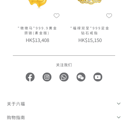
"墩墩马"999.9黄金
"福禄双至"999足金
颈链(素金版)
钻石戒指
HK$13,408
HK$15,150
关注我们
关于六福
购物指南