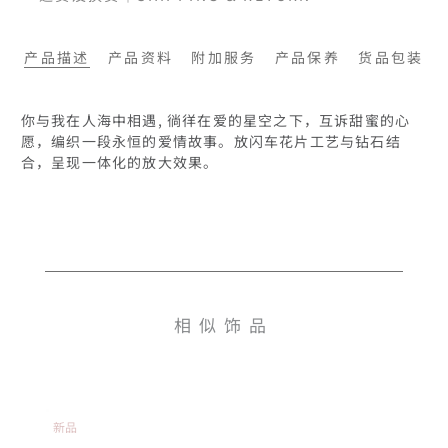
产品描述
产品资料
附加服务
产品保养
货品包装
你与我在人海中相遇, 徜徉在爱的星空之下，互诉甜蜜的心
愿，编织一段永恒的爱情故事。放闪车花片工艺与钻石结
相似饰品
新品