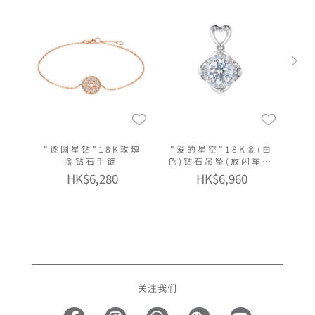
"逐圆星钻"18K玫瑰
"爱的星空"18K金(白
金钻石手链
色)钻石吊坠(放闪车花
工艺)
HK$6,280
HK$6,960
关注我们