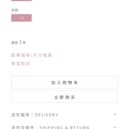
戒圈:
13
1
库存
件
配带指导/尺寸指南
珠宝知识
加入购物车
立即购买
送货服务｜DELIVERY
退货及换货｜SHIPPING & RETURN