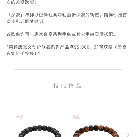
次的关键跨越；

「探索」串饰以延伸线条勾勒曲折探索的轨迹，陪伴你昂首
阔步见证圆梦时刻。

各款串饰可与唐宫夜宴系列手串或其它手串灵活搭配。

*惠顾唐宫文创IP联名系列产品满$5,000，即可获赠《唐宫
夜宴》手挽袋1个。
相似饰品
新品
新品