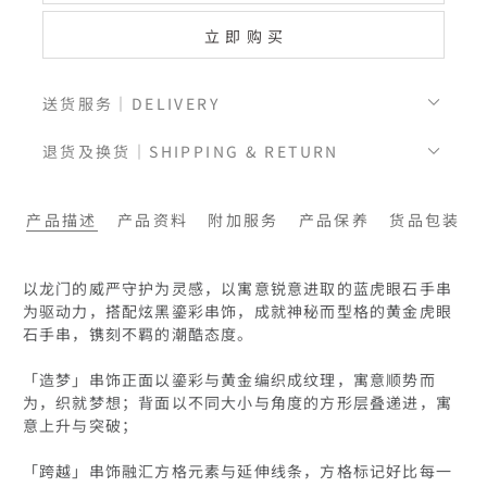
立即购买
送货服务｜DELIVERY
退货及换货｜SHIPPING & RETURN
产品描述
产品资料
附加服务
产品保养
货品包装
以龙门的威严守护为灵感，以寓意锐意进取的蓝虎眼石手串
为驱动力，搭配炫黑鎏彩串饰，成就神秘而型格的黄金虎眼
石手串，镌刻不羁的潮酷态度。

「造梦」串饰正面以鎏彩与黄金编织成纹理，寓意顺势而
为，织就梦想；背面以不同大小与角度的方形层叠递进，寓
意上升与突破；

「跨越」串饰融汇方格元素与延伸线条，方格标记好比每一