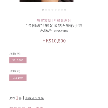
唐宫文创 IP 联名系列
"金刚珠"999足金钻石鎏彩手链
产品编号 : 039556BA
HK$10,800
总重(克):
32.6600
金重(克):
3.3100
1
查看分行库存
库存
件