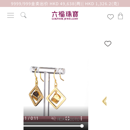
9999/999金卖出价 HKD 49,638(两)| HKD 1,326.2(克)