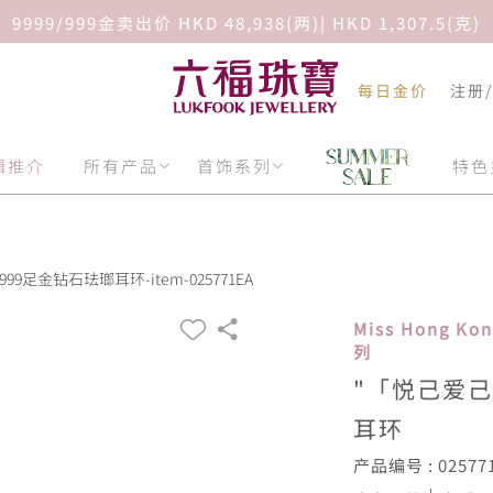
9999/999金卖出价 HKD 48,938(两)| HKD 1,307.5(克)
每日金价
注册
辑推介
所有产品
首饰系列
特色
9足金钻石珐瑯耳环-item-025771EA
Miss Hong K
列
"「悦己爱己
耳环
产品编号 : 02577