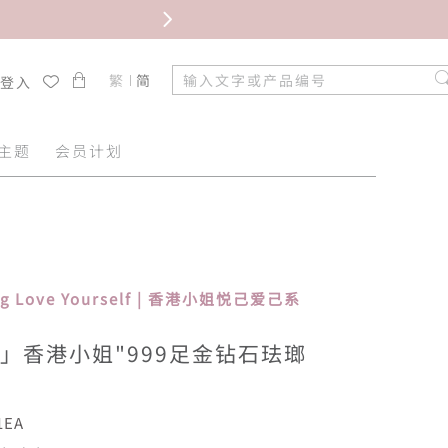
限时免
繁
简
/登入
主题
会员计划
ong Love Yourself | 香港小姐悦己爱己系
」香港小姐"999足金钻石珐瑯
1EA