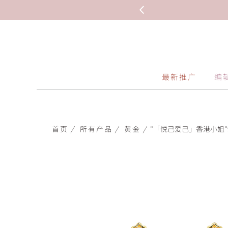
最新推广
编
首页
/
所有产品
/
黄金
/
"「悦己爱己」香港小姐"99