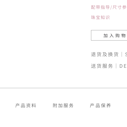
配带指导/尺寸
珠宝知识
加入购
退货及换货｜SH
送货服务｜DE
产品资料
附加服务
产品保养