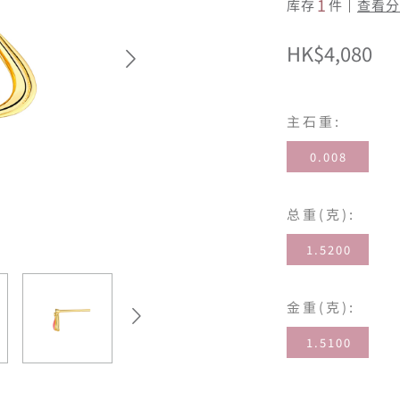
1
库存
件
查看分
HK$4,080
主石重:
0.008
总重(克):
1.5200
金重(克):
1.5100