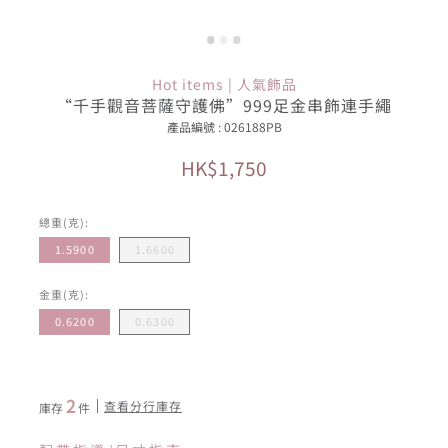
Hot items | 人氣飾品
“千手觀音菩薩守護佛”999足金串飾連手繩
產品編號 : 026188PB
HK$1,750
總重(克):
1.5900
1.6600
金重(克):
0.6200
0.6300
2
查看分行庫存
庫存
件