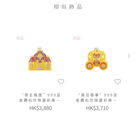
相似飾品
新品
新品
“領主城堡”999足
“南瓜香車”999足
金鑽石珍珠鎏彩串飾
金鑽石珍珠鎏彩串飾
連手繩
連手繩
HK$3,880
HK$3,710