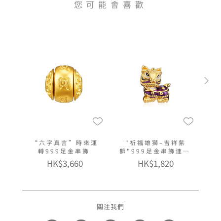
您可能會喜歡
“六字真言”時來運
"祈福雄獅–吉祥紫
轉999足金串飾
獅"999足金串飾連手
繩
HK$3,660
HK$1,820
關注我們