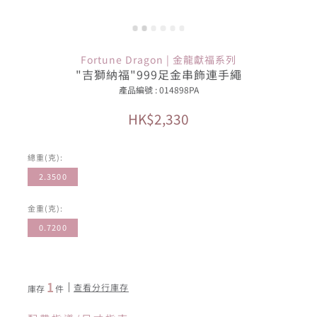
Fortune Dragon | 金龍獻福系列
"吉獅納福"999足金串飾連手繩
產品編號 : 014898PA
HK$2,330
總重(克):
2.3500
金重(克):
0.7200
1
查看分行庫存
庫存
件