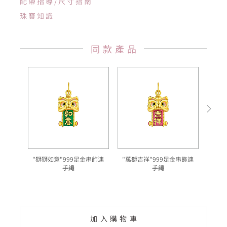
配帶指導/尺寸指南
珠寶知識
同款產品
"獅獅如意"999足金串飾連
"萬獅吉祥"999足金串飾連
"
手繩
手繩
加入購物車