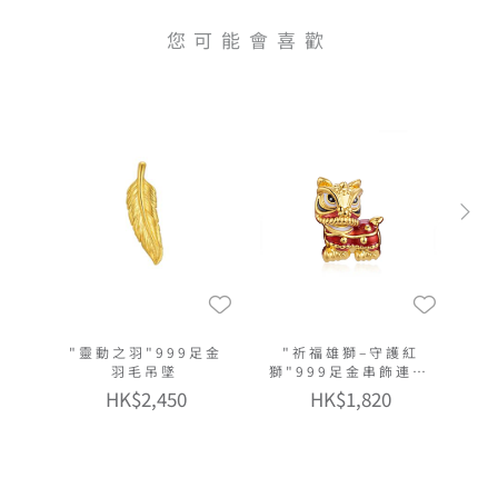
您可能會喜歡
"靈動之羽"999足金
"祈福雄獅–守護紅
羽毛吊墜
獅"999足金串飾連手
繩
HK$2,450
HK$1,820