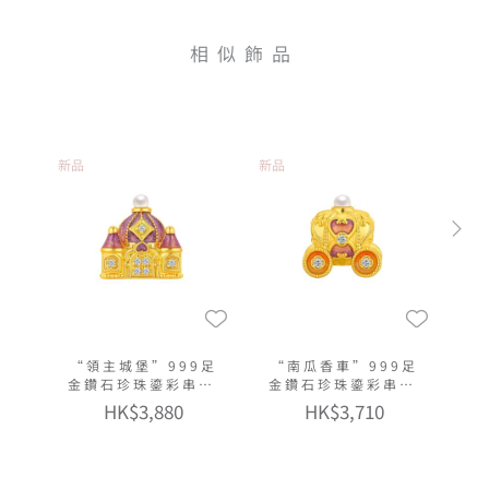
相似飾品
新品
新品
“領主城堡”999足
“南瓜香車”999足
金鑽石珍珠鎏彩串飾
金鑽石珍珠鎏彩串飾
連手繩
連手繩
HK$3,880
HK$3,710