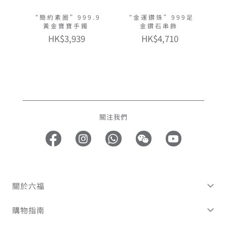
“簡約素圈”999.9
“金運鑽珠”999足
黃金寶寶手鐲
金鑽石串飾
HK$3,939
HK$4,710
關注我們
關於六福
購物指南