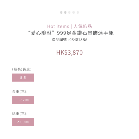
Hot items | 人氣飾品
“愛心貔貅”999足金鑽石串飾連手繩
產品編號 : 034818BA
HK$3,870
(最長)長度:
8.5
金重(克):
1.3200
總重(克):
2.0900