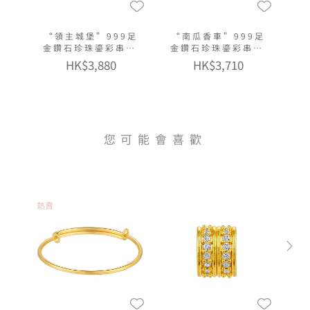
“領主城堡”999足
“南瓜香車”999足
金鑽石珍珠鎏彩串飾
金鑽石珍珠鎏彩串飾
連手繩
連手繩
HK$3,880
HK$3,710
您可能會喜歡
熱賣