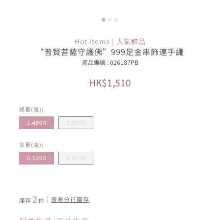
Hot items | 人氣飾品
“普賢菩薩守護佛”999足金串飾連手繩
產品編號 : 026187PB
HK$1,510
總重(克):
1.4800
1.5900
金重(克):
0.5200
0.6100
2
查看分行庫存
庫存
件