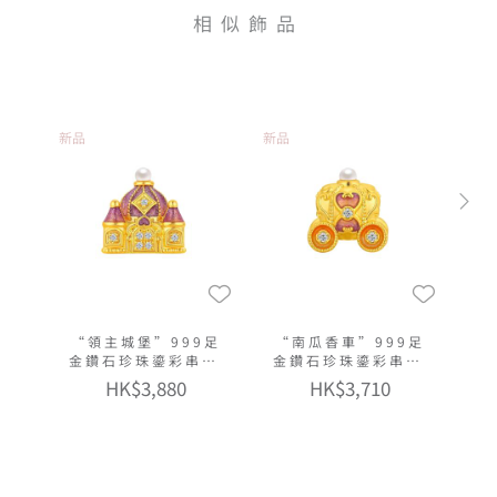
相似飾品
新品
新品
“領主城堡”999足
“南瓜香車”999足
金鑽石珍珠鎏彩串飾
金鑽石珍珠鎏彩串飾
連手繩
連手繩
HK$3,880
HK$3,710