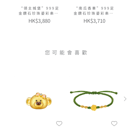
“領主城堡”999足
“南瓜香車”999足
金鑽石珍珠鎏彩串飾
金鑽石珍珠鎏彩串飾
連手繩
連手繩
HK$3,880
HK$3,710
您可能會喜歡