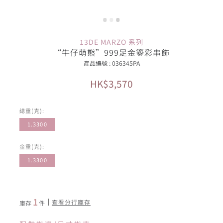
13DE MARZO 系列
“牛仔萌熊”999足金鎏彩串飾
產品編號 : 036345PA
HK$3,570
總重(克):
1.3300
金重(克):
1.3300
1
查看分行庫存
庫存
件