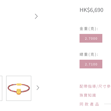
HK$6,690
金重(克):
2.7000
總重(克):
2.7100
配帶指導/尺寸
珠寶知識
同款產品