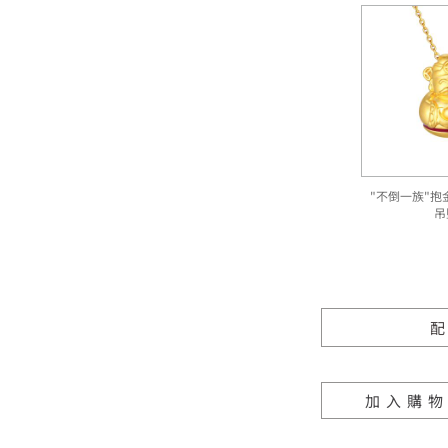
"不倒一族"抱
吊
加入購