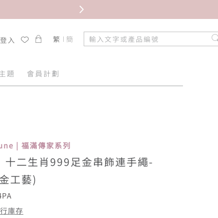
繁
簡
/登入
主題
會員計劃
rtune | 福滿傳家系列
十二生肖999足金串飾連手繩-
硬金工藝)
4PA
行庫存