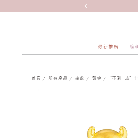
 HKD 1,307.5(克)
最新推廣
編
首頁
/
所有產品
/
串飾
/
黃金
/
“不倒一族”十二生