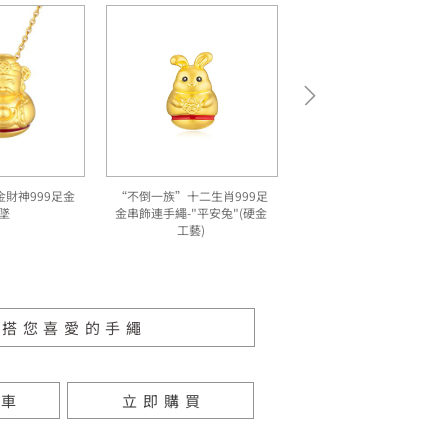
金財神999足金
“不倒一族”十二生肖999足
墜
金串飾連手繩-"平安兔"(硬金
工藝)
配搭您喜愛的手繩
物車
立即購買