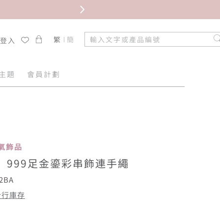
限時免
繁
簡
/登入
主題
會員計劃
 人氣飾品
”999足金鎏彩串飾連手繩
2BA
分行庫存