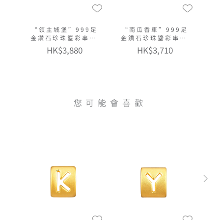
“領主城堡”999足
“南瓜香車”999足
金鑽石珍珠鎏彩串飾
金鑽石珍珠鎏彩串飾
連手繩
連手繩
HK$3,880
HK$3,710
您可能會喜歡