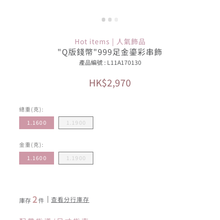
Hot items | 人氣飾品
"Q版錢幣"999足金鎏彩串飾
產品編號 : L11A170130
HK$2,970
總重(克):
1.1600
1.1900
金重(克):
1.1600
1.1900
2
查看分行庫存
庫存
件