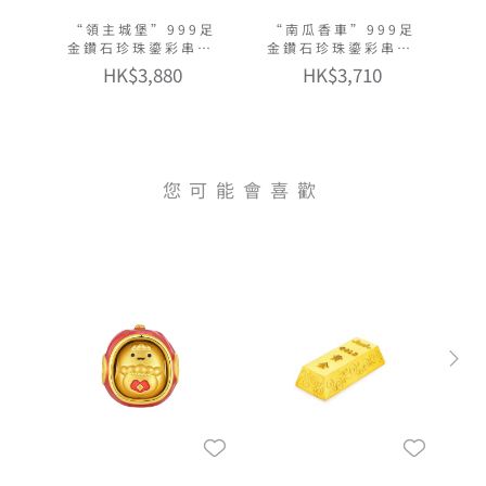
“領主城堡”999足
“南瓜香車”999足
金鑽石珍珠鎏彩串飾
金鑽石珍珠鎏彩串飾
連手繩
連手繩
HK$3,880
HK$3,710
您可能會喜歡