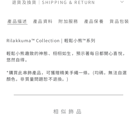
退貨及換貨｜SHIPPING & RETURN
產品描述
產品資料
附加服務
產品保養
貨品包裝
Rilakkuma™ Collection | 輕鬆小熊™系列

輕鬆小熊趣致的神態、栩栩如生，預示著每日都開心喜悅，
悠然自得。

*購買此串飾產品，可獲贈精美手繩一條。(均碼，無法自選
顏色，非質量問題恕不退換。)
相似飾品