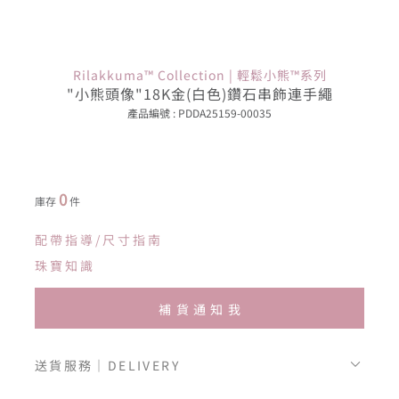
Rilakkuma™ Collection | 輕鬆小熊™系列
"小熊頭像"18K金(白色)鑽石串飾連手繩
產品編號 : PDDA25159-00035
0
庫存
件
配帶指導/尺寸指南
珠寶知識
補貨通知我
送貨服務｜DELIVERY