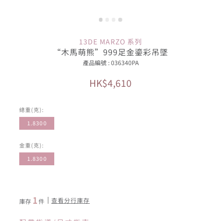
13DE MARZO 系列
“木馬萌熊”999足金鎏彩吊墜
產品編號 : 036340PA
HK$4,610
總重(克):
1.8300
金重(克):
1.8300
1
查看分行庫存
庫存
件