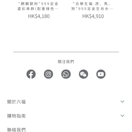
"麒麟獻財"999足金
"合樂生福-虎、馬、
鎏彩串飾(配墨綠色手
狗"999足金生肖水晶
繩)
手鏈
HK$4,180
HK$4,910
關注我們
關於六福
購物指南
聯絡我們