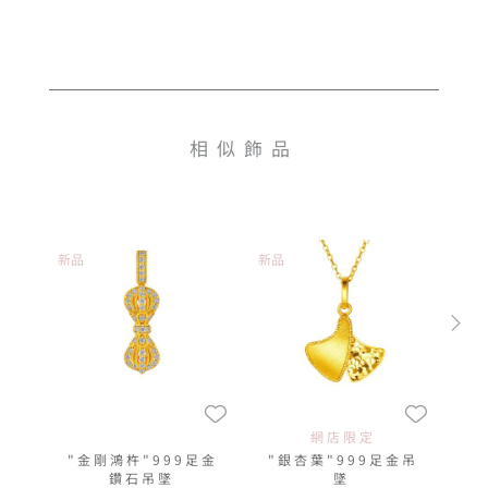
相似飾品
新品
新品
網店限定
"金剛鴻杵"999足金
"銀杏葉"999足金吊
鑽石吊墜
墜