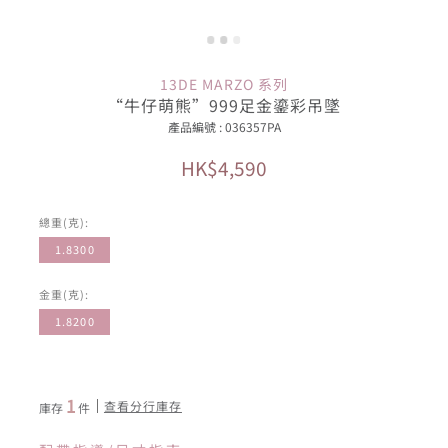
13DE MARZO 系列
“牛仔萌熊”999足金鎏彩吊墜
產品編號 : 036357PA
HK$4,590
總重(克):
1.8300
金重(克):
1.8200
1
查看分行庫存
庫存
件