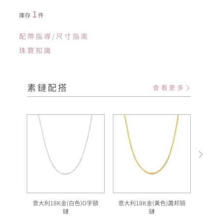
1
庫存
件
配帶指導/尺寸指南
珠寶知識
素鏈配搭
查看更多
意大利18K金(白色)O字頸
意大利18K金(黃色)蕭邦頸
意
鏈
鏈