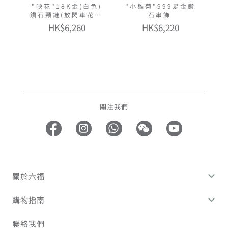
"映花"18K金(白色)
"小雛菊"999足金鑽
鑽石頸鏈(放閃車花工
石串飾
藝)
HK$6,260
HK$6,220
關注我們
關於六福
購物指南
聯絡我們