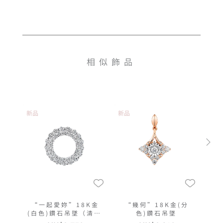
相似飾品
新品
新品
“一起愛妳”18K金
“幾何”18K金(分
(白色)鑽石吊墜（清新
色)鑽石吊墜
版）