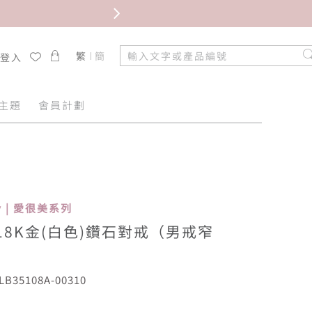
限時免
繁
簡
/登入
主題
會員計劃
uty | 愛很美系列
18K金(白色)鑽石對戒（男戒窄
B35108A-00310