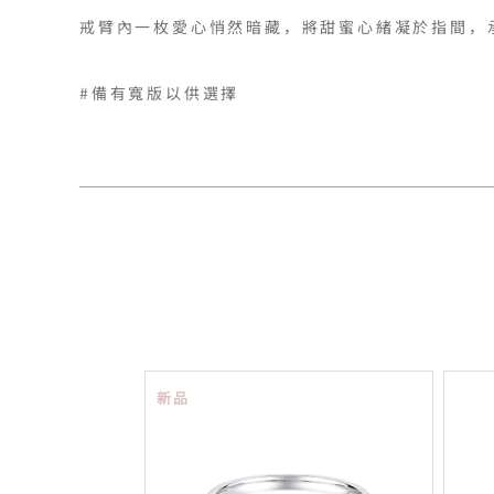
戒臂內一枚愛心悄然暗藏，將甜蜜心緒凝於指間，
新品