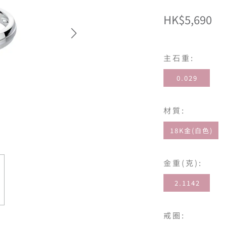
HK$5,690
主石重:
0.029
材質:
18K金(白色)
金重(克):
2.1142
戒圈: