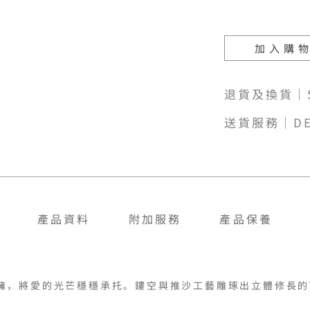
加入購
退貨及換貨｜SH
送貨服務｜DE
產品資料
附加服務
產品保養
擁，將愛的光芒穩穩承托。鏤空與推沙工藝雕琢出立體修長的Y