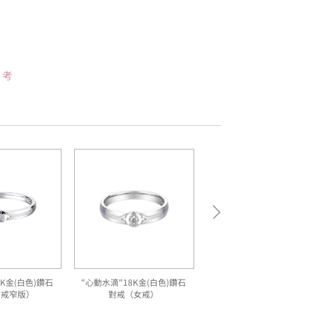
參考
8K金(白色)鑽石
"心動水滴"18K金(白色)鑽石
女戒窄版）
對戒（女戒）