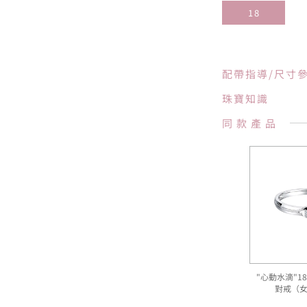
18
配帶指導/尺寸
珠寶知識
同款產品
"心動水滴"1
對戒（