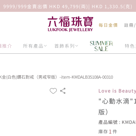
9999/999金賣出價 HKD 49,799(両)| HKD 1,330.5(克)
每日金價
註冊
輯推介
所有產品
首飾系列
特色
K金(白色)鑽石對戒（男戒窄版）-item-KMDALB35108A-00310
Love is Bea
"心動水滴"
版）
產品編號 : KMDAL
1
庫存
件