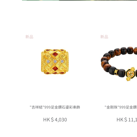
新品
新品
"吉祥結"999足金鑽石鎏彩串飾
"金剛珠"999足金
HK＄4,030
HK＄11,