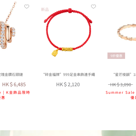
新品
9折優惠
K玫瑰金鑽石頸鏈
“碎金福牌”999足金串飾連手繩
“星芒棱韻”1
HK＄6,485
HK＄2,120
HK＄3,090
le | K金飾品限時
Summer Sal
優惠
優