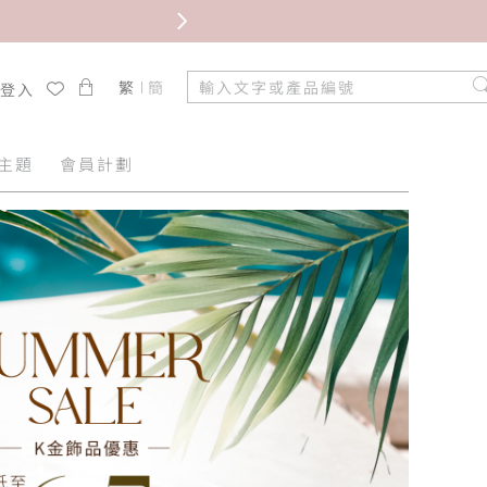
繁
簡
/登入
主題
會員計劃