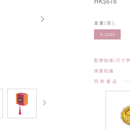
HK$678
金重(克):
0.2000
配帶指導/尺寸
珠寶知識
同款產品