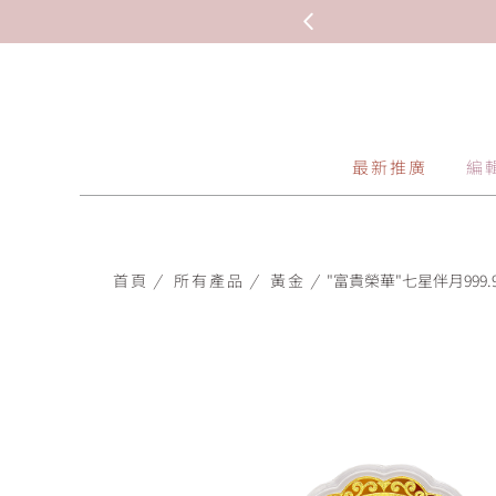
最新推廣
編
首頁
/
所有產品
/
黃金
/
"富貴榮華"七星伴月999.9黃