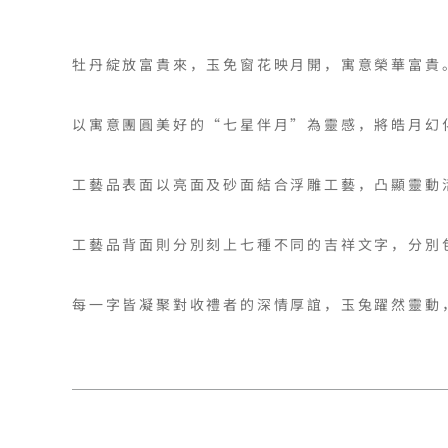
牡丹綻放富貴來，玉免窗花映月開，寓意榮華富貴。
以寓意團圓美好的“七星伴月”為靈感，將皓月幻
工藝品表面以亮面及砂面結合浮雕工藝，凸顯靈動
工藝品背面則分別刻上七種不同的吉祥文字，分別
每一字皆凝聚對收禮者的深情厚誼，玉兔躍然靈動