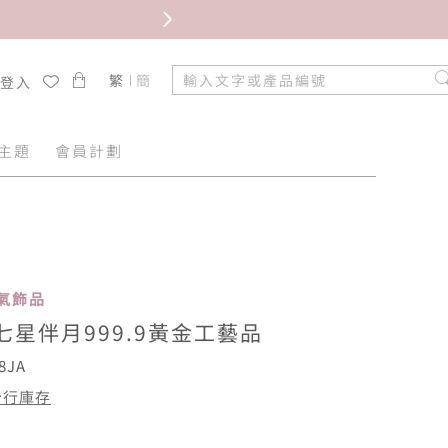
限時免
繁
簡
/登入
主題
會員計劃
 人氣飾品
七星伴月999.9黃金工藝品
8JA
分行庫存