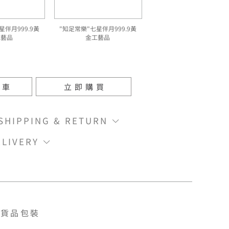
星伴月999.9黃
"知足常樂"七星伴月999.9黃
工藝品
金工藝品
物車
立即購買
IPPING & RETURN
LIVERY
貨品包裝