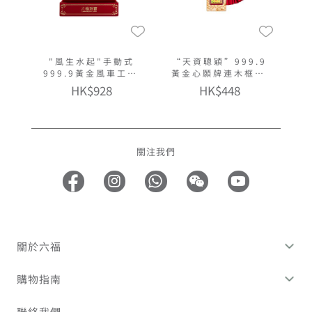
"風生水起"手動式
“天資聰穎”999.9
999.9黃金風車工藝
黃金心願牌連木框及
品
匙扣
HK$928
HK$448
關注我們
關於六福
購物指南
聯絡我們