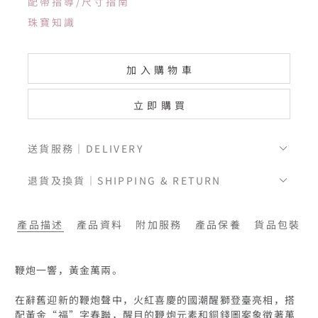
配帶指導/尺寸指南
珠寶知識
加入購物車
立即購買
送貨服務｜DELIVERY
退貨及換貨｜SHIPPING & RETURN
產品描述
產品資料
附加服務
產品保養
貨品包裝
鞭炮一響，黃金萬兩。

在辭舊迎新的鞭炮聲中，火紅喜慶的國潮醒獅登臺亮相，搭
配黃金“福”字春聯，醒目的鞭炮元素和銅錢圖案象徵著萬