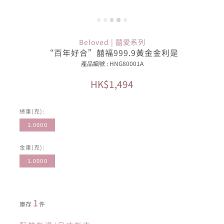
Beloved | 囍愛系列
“百年好合”囍福999.9黃金金利是
產品編號 : HNG80001A
HK$1,494
總重(克):
1.0000
金重(克):
1.0000
1
庫存
件