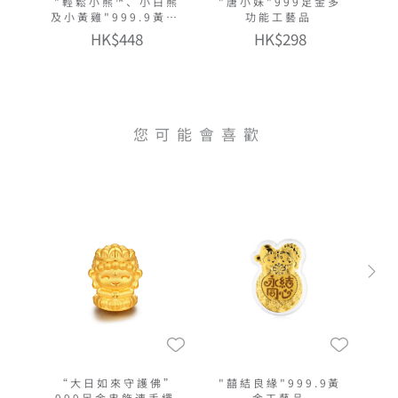
"輕鬆小熊™、小白熊
"唐小妹"999足金多
及小黃雞"999.9黃金
功能工藝品
多功能金章掛飾
HK$448
HK$298
您可能會喜歡
“大日如來守護佛”
"囍結良緣"999.9黃
999足金串飾連手繩
金工藝品