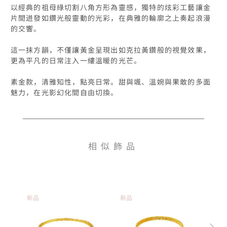
以經典的祖母綠切割八角方形為靈感，獨特的炫彩工藝讓金
片間迸發如鑽光般靈動的光彩，在典雅的輪廓之上奏起浪漫
的交響。

這一抹方韻，不僅讓黃金呈現出如克拉黃鑽般的視覺效果，
更為平凡的日常注入一縷溫暖的光芒。

素金款，清雅知性，點亮日常。甜與颯、溫婉與果敢的多面
魅力，在光影幻化間自由切換。
相似飾品
新品
新品