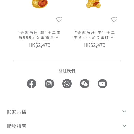
"奇趣萌牙-蛇"十二生
“奇趣萌牙-牛”十二
肖999足金串飾連手
生肖999足金串飾連
繩
手繩
HK$2,470
HK$2,470
關注我們
關於六福
購物指南