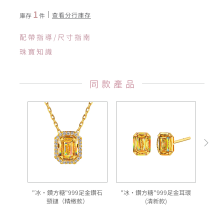
1
查看分行庫存
庫存
件
配帶指導/尺寸指南
珠寶知識
同款產品
"冰·鑽方糖"999足金鑽石
"冰·鑽方糖"999足金耳環
"
頸鏈（精緻款）
(清新款)