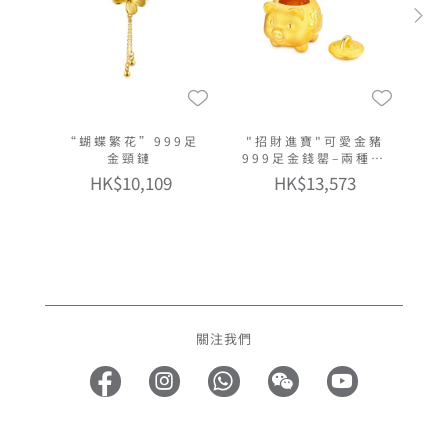
“蝴蝶繁花”999足
"招財進寶"可愛金豬
金頸鏈
999足金錢罌–兩種大
小選擇
HK$10,109
HK$13,573
關注我們