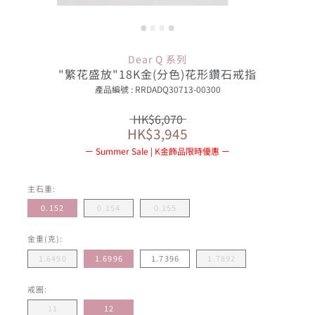
Dear Q 系列
"繁花盛放"18K金(分色)花形鑽石戒指
產品編號 : RRDADQ30713-00300
HK$6,070
HK$3,945
Summer Sale | K金飾品限時優惠
主石重:
0.152
0.154
0.155
金重(克):
1.6490
1.6996
1.7396
1.7892
戒圈:
11
12