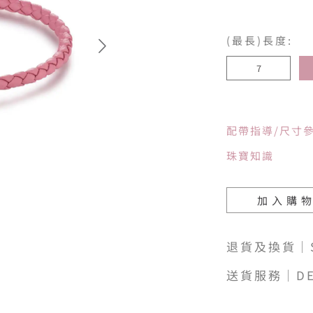
(最長)長度:
7
配帶指導/尺寸
珠寶知識
加入購
退貨及換貨｜SH
送貨服務｜DE