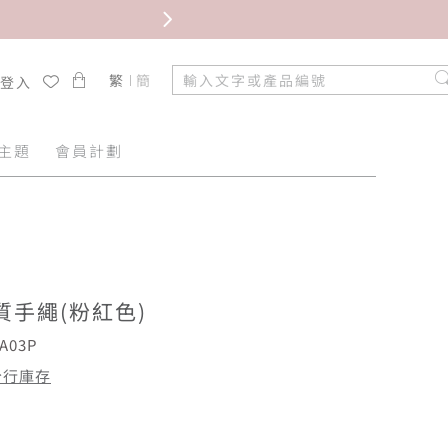
限時免
繁
簡
/登入
主題
會員計劃
質手繩(粉紅色)
A03P
分行庫存