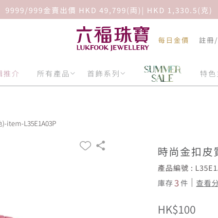
9999/999金賣出價 HKD 49,799(両)| HKD 1,330.5(克)
每日金價
註冊
輯推介
所有產品
首飾系列
特色
tem-L35E1A03P
時尚金扣皮
產品編號 : L35E1
3
庫存
件
查看
HK$100