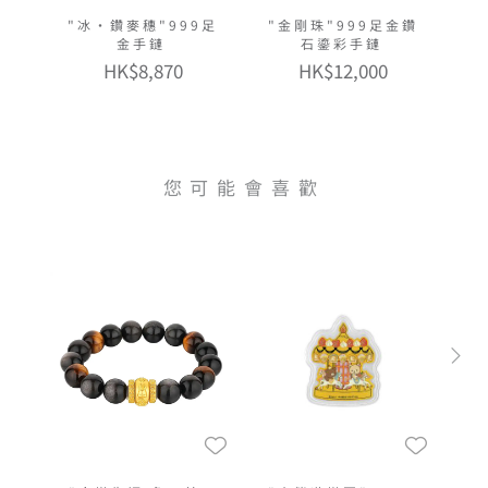
"冰‧鑽麥穗"999足
"金剛珠"999足金鑽
金手鏈
石鎏彩手鏈
HK$8,870
HK$12,000
您可能會喜歡