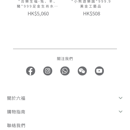
"合樂生福-兔、羊、
"小熊遊樂園"999.9
豬"999足金生肖水晶
黃金工藝品
手鏈
HK$5,060
HK$508
關注我們
關於六福
購物指南
聯絡我們