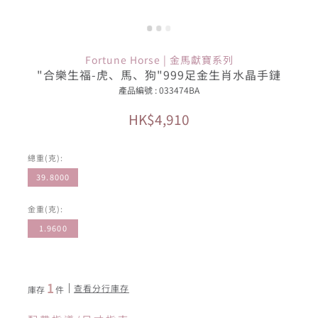
Fortune Horse | 金馬獻寶系列
"合樂生福-虎、馬、狗"999足金生肖水晶手鏈
產品編號 : 033474BA
HK$4,910
總重(克):
39.8000
金重(克):
1.9600
1
查看分行庫存
庫存
件