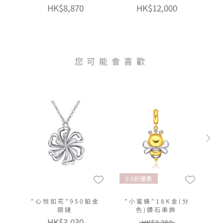
HK$8,870
HK$12,000
您可能會喜歡
6.5折優惠
"心悅如花"950鉑金
"小蜜蜂"18K金(分
頸鏈
色)鑽石串飾
HK$3,030
HK$2,250