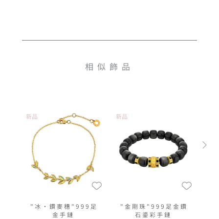
相似飾品
新品
新品
"冰‧鑽麥穗"999足
"金剛珠"999足金鑽
金手鏈
石鎏彩手鏈