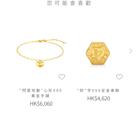
您可能會喜歡
"閃愛悅動"心形990
"財"字999足金串飾
黃金手鏈
HK$4,620
HK$6,060