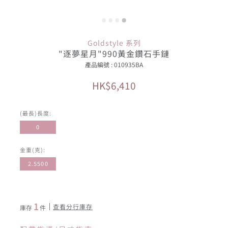
Goldstyle 系列
"逐夢星月"990黃金鑽石手鏈
產品編號 : 010935BA
HK$6,410
(最長)長度:
0
金重(克):
2.5500
1
查看分行庫存
庫存
件