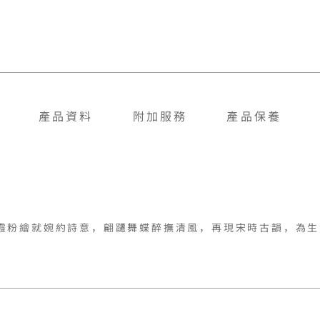
產品資料
附加服務
產品保養
霞粉繪就婉約詩意，翩躚舞蝶醉撫清風，再現宋時古韻，為生