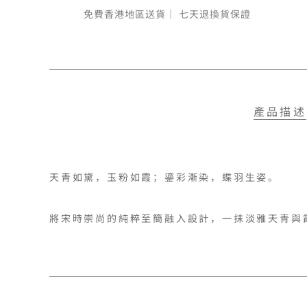
免費香港地區送貨｜
七天退換貨保證
產品描述
天青如黛，玉粉如霞；鎏彩漸染，蝶羽生姿。

將宋時崇尚的純粹至簡融入設計，一抹淡雅天青與