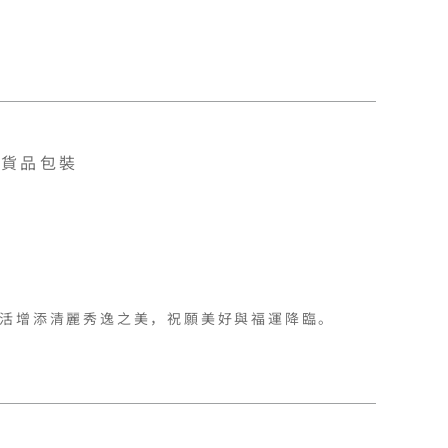
貨品包裝
活增添清麗秀逸之美，祝願美好與福運降臨。