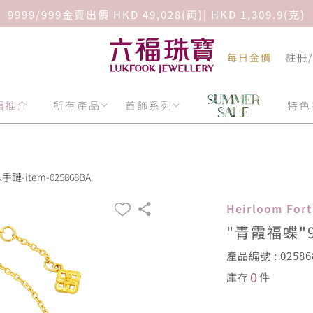
9999/999金賣出價 HKD 49,028(両)| HKD 1,309.9(克)
每日金價
註冊
輯推介
所有產品
首飾系列
特色
鏈-item-025868BA
Heirloom Fo
"青霞福蝶"
產品編號 : 02586
0
庫存
件