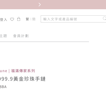
限時免
繁
簡
/登入
主題
會員計劃
rtune | 福滿傳家系列
999.9黃金珍珠手鏈
8BA