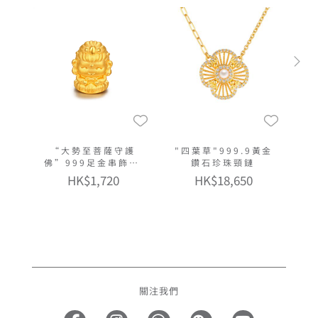
“大勢至菩薩守護
"四葉草"999.9黃金
佛”999足金串飾連
鑽石珍珠頸鏈
手繩
HK$1,720
HK$18,650
關注我們