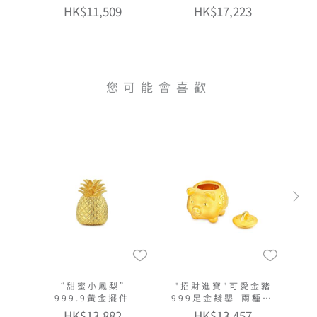
HK$11,509
HK$17,223
您可能會喜歡
“甜蜜小鳳梨”
"招財進寶"可愛金豬
999.9黃金擺件
999足金錢罌–兩種大
小選擇
HK$13,882
HK$13,457