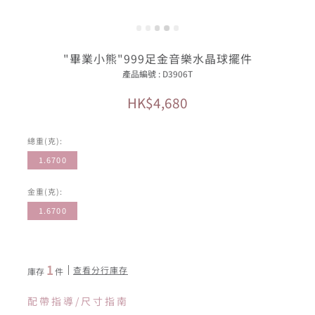
"畢業小熊"999足金音樂水晶球擺件
產品編號 : D3906T
HK$4,680
總重(克):
1.6700
金重(克):
1.6700
1
查看分行庫存
庫存
件
配帶指導/尺寸指南