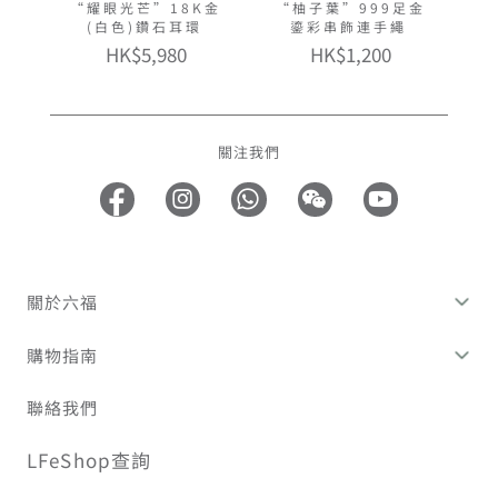
“耀眼光芒”18K金
“柚子葉”999足金
(白色)鑽石耳環
鎏彩串飾連手繩
HK$5,980
HK$1,200
關注我們
關於六福
購物指南
聯絡我們
LFeShop查詢