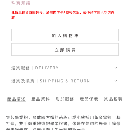
珠寶知識
此貨品送貨時間較長。於周四下午3時後落單，最快於下周六到店自
取。
加入購物車
立即購買
送貨服務｜DELIVERY
退貨及換貨｜SHIPPING & RETURN
產品描述
產品資料
附加服務
產品保養
貨品包裝
穿起畢業袍，頭戴四方帽的萌趣可愛小熊採用黃金電鑄工藝
打造，雙手鄭重地懷抱畢業證書，像是在夢想的舞臺上憧憬
著美好未來，準備邁向人生光輝的新一頁。
