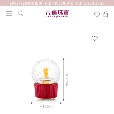
9999/999金賣出價 HKD 49,638(両)| HKD 1,326.2(克)