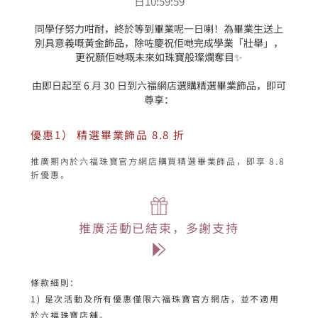
日10:59:59
同學仔努力咁耐，終於等到畢業呢一日喇！為畢業生送上
別具意義嘅黃金飾品，除咗慶祝佢哋完成學業「壯舉」，
更祝願佢哋嘅未來如珠寶般璨爛奪目✨

由即日起至 6 月 30 日到六福網店選購精選畢業飾品，即可
優惠1） 精選畢業飾品 8.8 折
推廣期內於六福珠寶官方網店購買精選畢業飾品，即享 8.8 
折優惠。
推廣活動已結束，多謝支持
條款細則：
1) 是次活動及所有優惠僅限六福珠寶官方網店，並不適用
於六福珠寶店舖。
